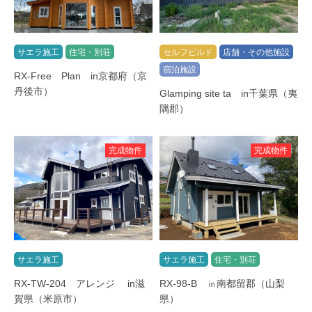
サエラ施工
住宅・別荘
セルフビルド
店舗・その他施設
宿泊施設
RX-Free Plan in京都府（京
丹後市）
Glamping site ta in千葉県（夷
隅郡）
完成物件
完成物件
サエラ施工
サエラ施工
住宅・別荘
RX-TW-204 アレンジ in滋
RX-98-B ㏌南都留郡（山梨
賀県（米原市）
県）