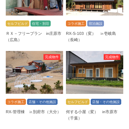
セルフビルド
住宅・別荘
コラボ施工
宿泊施設
ＲＸ－フリープラン in庄原市
RX-S-103（変） ㏌壱岐島
（広島）
（長崎）
完成物件
完成物件
コラボ施工
店舗・その他施設
セルフビルド
店舗・その他施設
RX-管理棟 ㏌別府市（大分）
何する小屋（変） in市原市
（千葉）