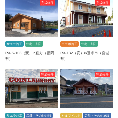
完成物件
完成物件
サエラ施工
住宅・別荘
コラボ施工
住宅・別荘
RX-S-103（変）in直方（福岡
RX-132（変）in登米市（宮城
県）
県）
完成物件
完成物件
サエラ施工
店舗・その他施設
セルフビルド
店舗・その他施設