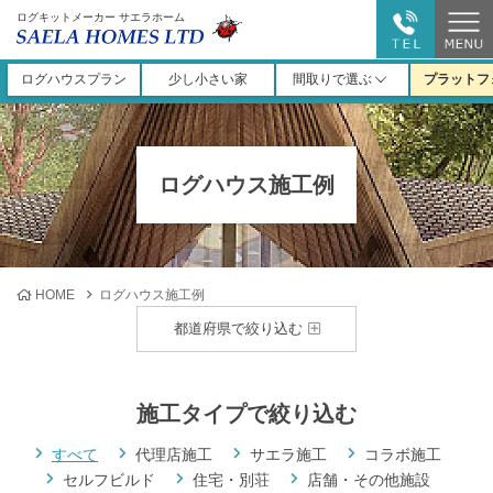
ログキットメーカー サエラホーム
ログハウスプラン
少し小さい家
間取りで選ぶ
プラットフ
ログハウス施工例
HOME
ログハウス施工例
都道府県で絞り込む
施工タイプで絞り込む
すべて
代理店施工
サエラ施工
コラボ施工
セルフビルド
住宅・別荘
店舗・その他施設