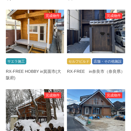
完成物件
完成物件
サエラ施工
セルフビルド
店舗・その他施設
RX-FREE HOBBY in箕面市(大
RX-FREE in奈良市（奈良県）
阪府)
完成物件
完成物件