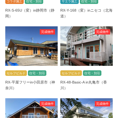
コラボ施工
住宅・別荘
サエラ施工
住宅・別荘
RX-S-65U（変）in静岡市（静
RX-Y-168（変）inニセコ（北海
岡）
道）
完成物件
完成物件
セルフビルド
住宅・別荘
セルフビルド
住宅・別荘
RX-平屋フリーin小田原市（神
RX-48-Basic-A in丸亀市（香
奈川）
川）
完成物件
完成物件