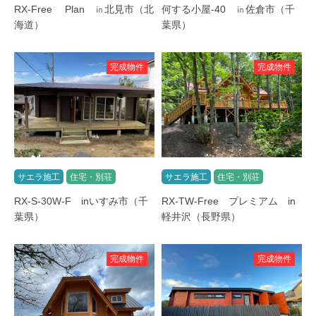
RX-Free Plan ㏌北見市（北
何する小屋-40 ㏌佐倉市（千
海道）
葉県）
完成物件
完成物件
サエラ施工
住宅・別荘
サエラ施工
住宅・別荘
RX-S-30W-F inいすみ市（千
RX-TW-Free プレミアム in
葉県）
軽井沢（長野県）
完成物件
完成物件