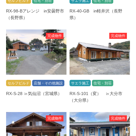
セルフビルド
住宅・別荘
サエラ施工
住宅・別荘
RX-98-Bアレンジ in安曇野市
RX-40-GB in軽井沢（長野
（長野県）
県）
完成物件
完成物件
セルフビルド
店舗・その他施設
サエラ施工
住宅・別荘
RX-S-28 ㏌気仙沼（宮城県）
RX-S-101（変） ㏌大分市
（大分県）
完成物件
完成物件