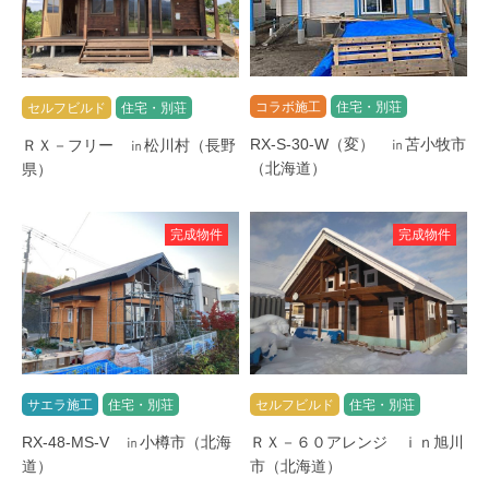
コラボ施工
住宅・別荘
セルフビルド
住宅・別荘
RX-S-30-W（変） ㏌苫小牧市
ＲＸ－フリー ㏌松川村（長野
（北海道）
県）
完成物件
完成物件
サエラ施工
住宅・別荘
セルフビルド
住宅・別荘
RX-48-MS-V ㏌小樽市（北海
ＲＸ－６０アレンジ ｉｎ旭川
道）
市（北海道）