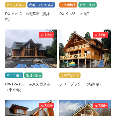
セルフビルド
店舗・その他施設
コラボ施工
住宅・別荘
RX-Mini-G in阿蘇市（熊本
RX-K-128 ㏌山口
県）
完成物件
完成物件
サエラ施工
住宅・別荘
セルフビルド
RX-TW-180 in東久留米市
フリープラン （福岡県）
（東京都）
完成物件
完成物件