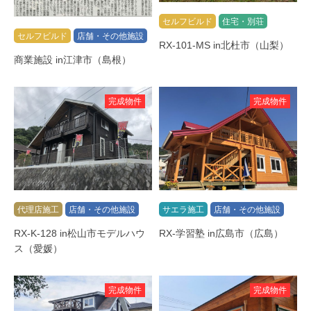
セルフビルド
住宅・別荘
セルフビルド
店舗・その他施設
RX-101-MS in北杜市（山梨）
商業施設 in江津市（島根）
完成物件
完成物件
代理店施工
店舗・その他施設
サエラ施工
店舗・その他施設
RX-K-128 in松山市モデルハウ
RX-学習塾 in広島市（広島）
ス（愛媛）
完成物件
完成物件