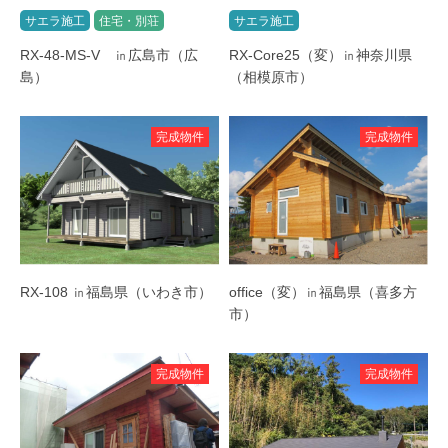
サエラ施工
住宅・別荘
サエラ施工
RX-48-MS-V ㏌広島市（広
RX-Core25（変）㏌神奈川県
島）
（相模原市）
完成物件
完成物件
RX-108 ㏌福島県（いわき市）
office（変）㏌福島県（喜多方
市）
完成物件
完成物件