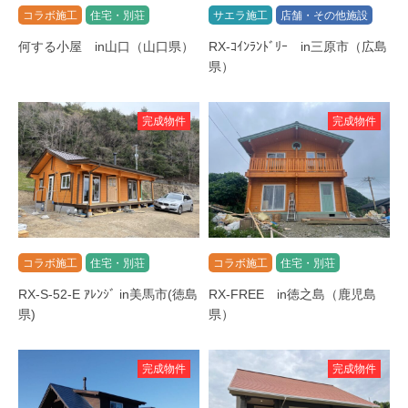
コラボ施工
住宅・別荘
サエラ施工
店舗・その他施設
何する小屋 in山口（山口県）
RX-ｺｲﾝﾗﾝﾄﾞﾘｰ in三原市（広島
県）
完成物件
完成物件
コラボ施工
住宅・別荘
コラボ施工
住宅・別荘
RX-S-52-E ｱﾚﾝｼﾞ in美馬市(徳島
RX-FREE in徳之島（鹿児島
県)
県）
完成物件
完成物件