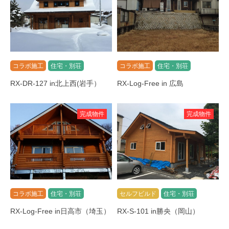
コラボ施工
住宅・別荘
コラボ施工
住宅・別荘
RX-DR-127 in北上西(岩手）
RX-Log-Free in 広島
完成物件
完成物件
コラボ施工
住宅・別荘
セルフビルド
住宅・別荘
RX-Log-Free in日高市（埼玉）
RX-S-101 in勝央（岡山）