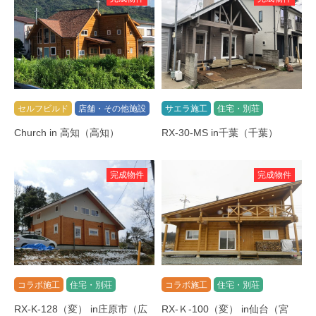
セルフビルド
店舗・その他施設
サエラ施工
住宅・別荘
Church in 高知（高知）
RX-30-MS in千葉（千葉）
完成物件
完成物件
コラボ施工
住宅・別荘
コラボ施工
住宅・別荘
RX-K-128（変） in庄原市（広
RX-Ｋ-100（変） in仙台（宮