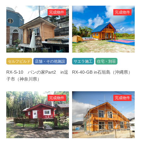
完成物件
完成物件
セルフビルド
店舗・その他施設
サエラ施工
住宅・別荘
RX-S-10 パンの家Part2 in逗
RX-40-GB in石垣島（沖縄県）
子市（神奈川県）
完成物件
完成物件