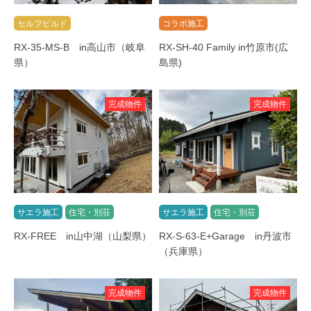
セルフビルド
コラボ施工
RX-35-MS-B in高山市（岐阜
RX-SH-40 Family in竹原市(広
県）
島県)
完成物件
完成物件
サエラ施工
住宅・別荘
サエラ施工
住宅・別荘
RX-FREE in山中湖（山梨県）
RX-S-63-E+Garage in丹波市
（兵庫県）
完成物件
完成物件