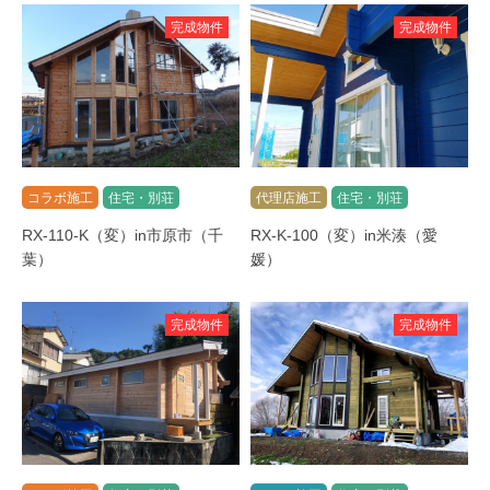
完成物件
完成物件
コラボ施工
住宅・別荘
代理店施工
住宅・別荘
RX-110-K（変）in市原市（千
RX-K-100（変）in米湊（愛
葉）
媛）
完成物件
完成物件