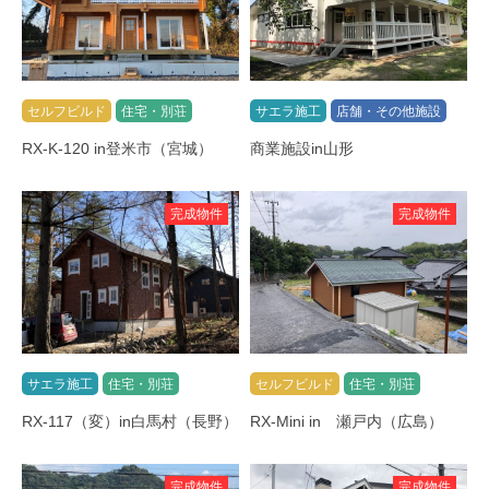
セルフビルド
住宅・別荘
サエラ施工
店舗・その他施設
RX-K-120 in登米市（宮城）
商業施設in山形
完成物件
完成物件
サエラ施工
住宅・別荘
セルフビルド
住宅・別荘
RX-117（変）in白馬村（長野）
RX-Mini in 瀬戸内（広島）
完成物件
完成物件