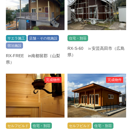
サエラ施工
店舗・その他施設
住宅・別荘
宿泊施設
RX-S-60 ㏌安芸高田市（広島
県）
RX-FREE in南都留郡（山梨
県）
完成物件
完成物件
セルフビルド
住宅・別荘
セルフビルド
住宅・別荘