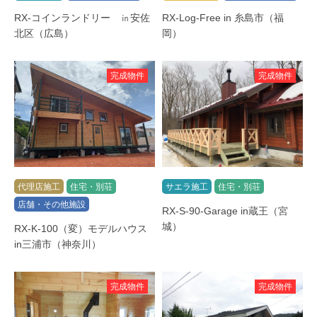
RX-コインランドリー ㏌安佐
RX-Log-Free in 糸島市（福
北区（広島）
岡）
完成物件
完成物件
代理店施工
住宅・別荘
サエラ施工
住宅・別荘
店舗・その他施設
RX-S-90-Garage in蔵王（宮
城）
RX-K-100（変）モデルハウス
in三浦市（神奈川）
完成物件
完成物件