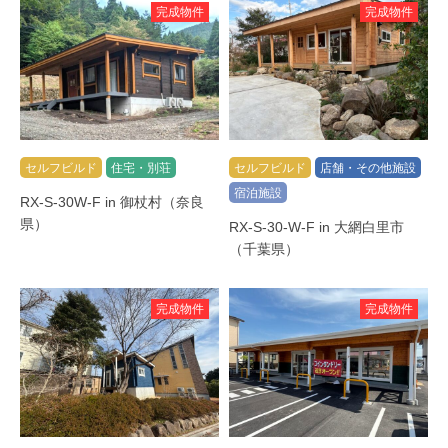
完成物件
完成物件
セルフビルド
住宅・別荘
セルフビルド
店舗・その他施設
宿泊施設
RX-S-30W-F in 御杖村（奈良
県）
RX-S-30-W-F in 大網白里市
（千葉県）
完成物件
完成物件