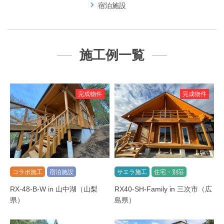
宿泊施設
施工例一覧
完成物件
完成物件
コラボ施工
宿泊施設
サエラ施工
住宅・別荘
RX-48-B-W in 山中湖（山梨
RX40-SH-Family in 三次市（広
県）
島県）