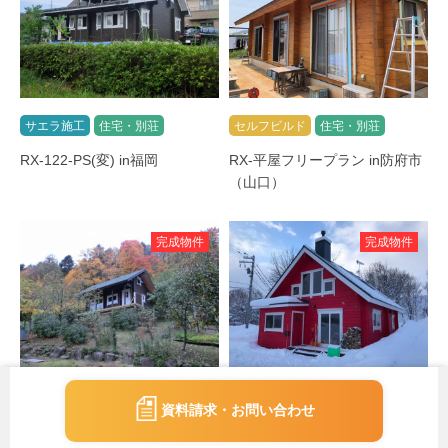
サエラ施工
住宅・別荘
セルフビルド
住宅・別荘
RX-122-PS(変) in福岡
RX-平屋フリープラン in防府市
（山口）
完成物件
完成物件
セルフビルド
住宅・別荘
セルフビルド
住宅・別荘
資料請求・お問い合わせ
RX-Model in札幌市（北海道）
RX-40-GB(変) inニセコ（北海