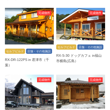
完成物件
完成物件
セルフビルド
店舗・その他施設
セルフビルド
店舗・その他施設
RX-S-30 ドッグカフェ in福山
RX-DR-122PS in 君津市（千
市横島(広島）
葉）
完成物件
完成物件