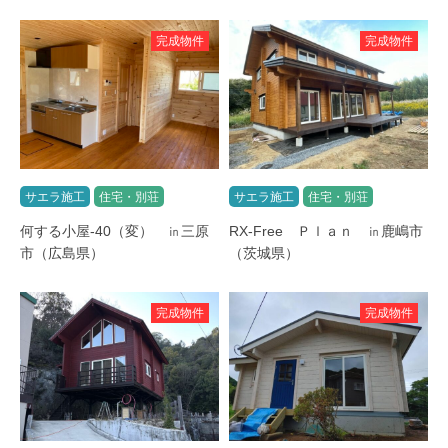
完成物件
完成物件
サエラ施工
住宅・別荘
サエラ施工
住宅・別荘
何する小屋-40（変） ㏌三原
RX-Free Ｐｌａｎ ㏌鹿嶋市
市（広島県）
（茨城県）
完成物件
完成物件