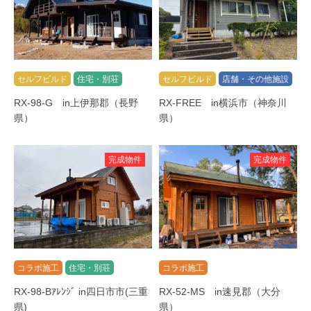
セルフビルド
住宅・別荘
セルフビルド
店舗・その他施設
RX-98-G in上伊那郡（長野
RX-FREE in横浜市（神奈川
県）
県）
完成物件
完成物件
コラボ施工
住宅・別荘
コラボ施工
RX-98-Bｱﾚﾝｼﾞ in四日市市(三重
RX-52-MS in速見郡（大分
県)
県）