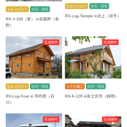
セルフビルド
住宅・別荘
セルフビルド
住宅・別荘
RX-Log-Temple in北上（岩手）
RX-Y-168（変） in安曇野（長
野）
完成物件
完成物件
セルフビルド
住宅・別荘
コラボ施工
住宅・別荘
RX-Log-Free in 羽咋郡（石
RX-K-128 in富士宮市（静岡）
川）
完成物件
完成物件