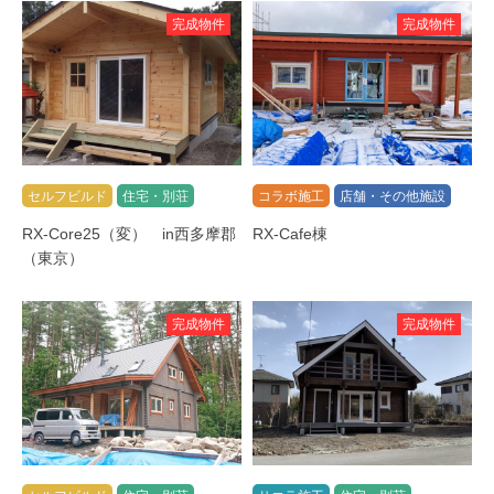
完成物件
完成物件
セルフビルド
住宅・別荘
コラボ施工
店舗・その他施設
RX-Core25（変） in西多摩郡
RX-Cafe棟
（東京）
完成物件
完成物件