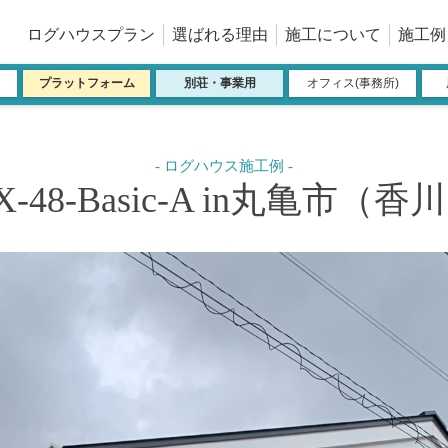
ログハウスプラン
選ばれる理由
施工について
施工例
プラットフォーム
別荘・事業用
オフィス(事務所)
X-48-Basic-A in丸亀市（香