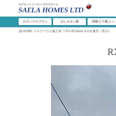
ログキットメーカー サエラホーム
ログハウスプラン
少し小さい家
間取りで選ぶ
1ROOM+ロフト
1LDK+ロフト
2LDK+ロフト
3LDK+ロフト
4LDK+ロフト
ガレージ
1ROOM
その他
1LDK
2LDK
3LDK
4LDK
5LDK
HOME
ログハウス施工例
RX-48-Basic-A in丸亀市（香川）
R