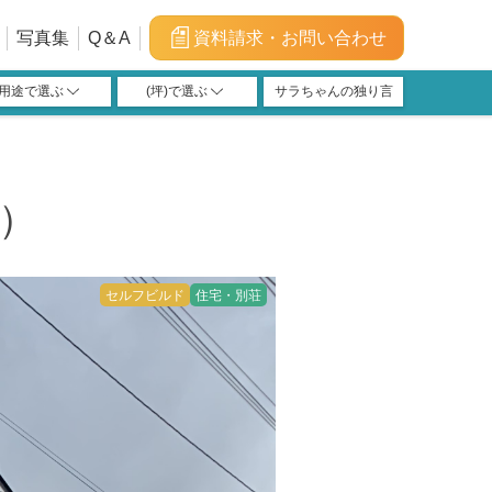
写真集
Q＆A
資料請求・お問い合わせ
用途で選ぶ
(坪)で選ぶ
サラちゃんの独り言
福利厚生施設
宿泊施設
学習塾
店舗
教会
介護
100m²(30坪)以上～
120m²(36坪)以上～
150m²(45坪)以上～
40m²(12坪)以上～
66m²(20坪)以上～
200m²(60坪)以上
40m²(12坪)未満
100m²(30坪)未満
120m²(36坪)未満
150m²(45坪)未満
200m²(60坪)未満
66m²(20坪)未満
川）
セルフビルド
住宅・別荘