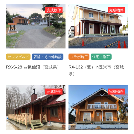
完成物件
完成物件
セルフビルド
店舗・その他施設
コラボ施工
住宅・別荘
RX-S-28 ㏌気仙沼（宮城県）
RX-132（変）in登米市（宮城
県）
完成物件
完成物件