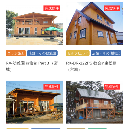
完成物件
完成物件
コラボ施工
店舗・その他施設
セルフビルド
店舗・その他施設
RX-幼稚園 in仙台 Part３（宮
RX-DR-122PS 教会in東松島
城）
（宮城）
完成物件
完成物件