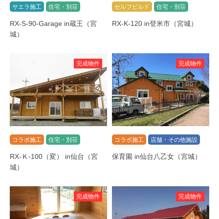
サエラ施工
住宅・別荘
セルフビルド
住宅・別荘
RX-S-90-Garage in蔵王（宮
RX-K-120 in登米市（宮城）
城）
完成物件
完成物件
コラボ施工
住宅・別荘
コラボ施工
店舗・その他施設
RX-Ｋ-100（変） in仙台（宮
保育園 in仙台八乙女（宮城）
城）
完成物件
完成物件