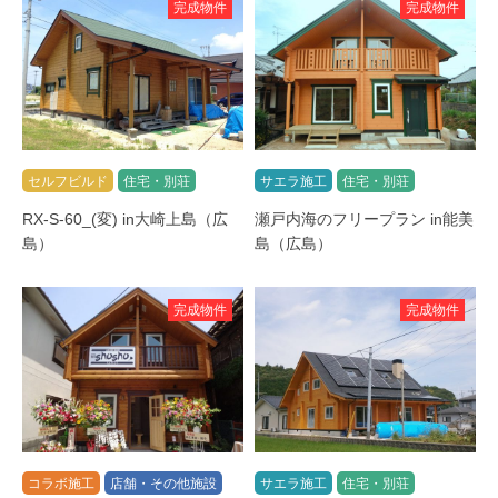
完成物件
完成物件
セルフビルド
住宅・別荘
サエラ施工
住宅・別荘
RX-S-60_(変) in大崎上島（広
瀬戸内海のフリープラン in能美
島）
島（広島）
完成物件
完成物件
コラボ施工
店舗・その他施設
サエラ施工
住宅・別荘