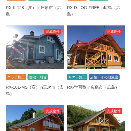
RX-K-128（変） in庄原市（広
RX-D-LOG-FREE in広島（広
島）
島）
完成物件
完成物件
コラボ施工
住宅・別荘
サエラ施工
店舗・その他施設
RX-101-MS（変）in三次市（広
RX-学習塾 in広島市（広島）
島）
完成物件
完成物件