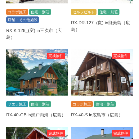
コラボ施工
住宅・別荘
セルフビルド
住宅・別荘
店舗・その他施設
RX-DR-127_(変) in能美島（広
島）
RX-K-128_(変) in三次市（広
島）
完成物件
完成物件
サエラ施工
住宅・別荘
コラボ施工
住宅・別荘
RX-40-GB in瀬戸内海（広島）
RX-40-S in広島市（広島）
完成物件
完成物件