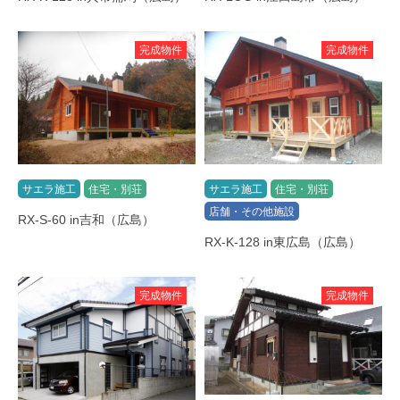
完成物件
完成物件
サエラ施工
住宅・別荘
サエラ施工
住宅・別荘
店舗・その他施設
RX-S-60 in吉和（広島）
RX-K-128 in東広島（広島）
完成物件
完成物件