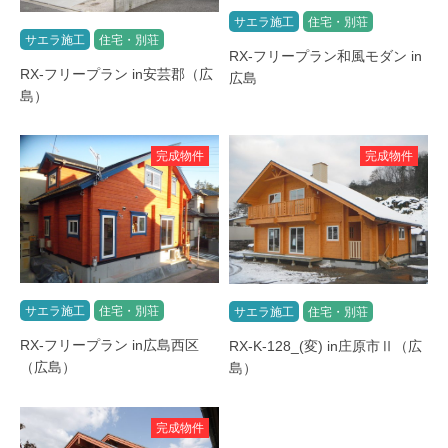
サエラ施工
住宅・別荘
サエラ施工
住宅・別荘
RX-フリープラン和風モダン in
RX-フリープラン in安芸郡（広
広島
島）
完成物件
完成物件
サエラ施工
住宅・別荘
サエラ施工
住宅・別荘
RX-フリープラン in広島西区
RX-K-128_(変) in庄原市Ⅱ（広
（広島）
島）
完成物件