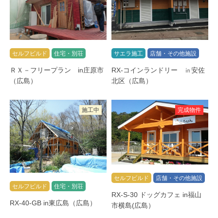
セルフビルド
住宅・別荘
サエラ施工
店舗・その他施設
ＲＸ－フリープラン in庄原市
RX-コインランドリー ㏌安佐
（広島）
北区（広島）
施工中
完成物件
セルフビルド
店舗・その他施設
セルフビルド
住宅・別荘
RX-S-30 ドッグカフェ in福山
RX-40-GB in東広島（広島）
市横島(広島）