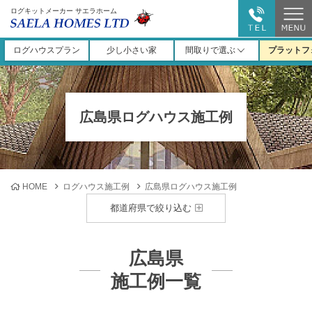
ログキットメーカー サエラホーム
ログハウスプラン
少し小さい家
間取りで選ぶ
プラットフ
広島県ログハウス施工例
HOME
ログハウス施工例
広島県ログハウス施工例
都道府県で絞り込む
広島県
施工例一覧