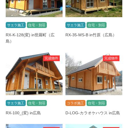
サエラ施工
住宅・別荘
サエラ施工
住宅・別荘
RX-K-128(変) in世羅町（広
RX-35-MS-B in竹原（広島）
島）
完成物件
完成物件
サエラ施工
住宅・別荘
コラボ施工
住宅・別荘
RX-100_(変) in広島
D-LOG-カラオケハウス in広島