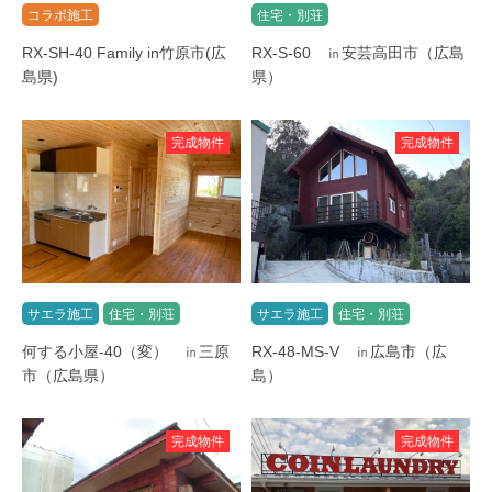
コラボ施工
住宅・別荘
RX-SH-40 Family in竹原市(広
RX-S-60 ㏌安芸高田市（広島
島県)
県）
完成物件
完成物件
サエラ施工
住宅・別荘
サエラ施工
住宅・別荘
何する小屋-40（変） ㏌三原
RX-48-MS-V ㏌広島市（広
市（広島県）
島）
完成物件
完成物件