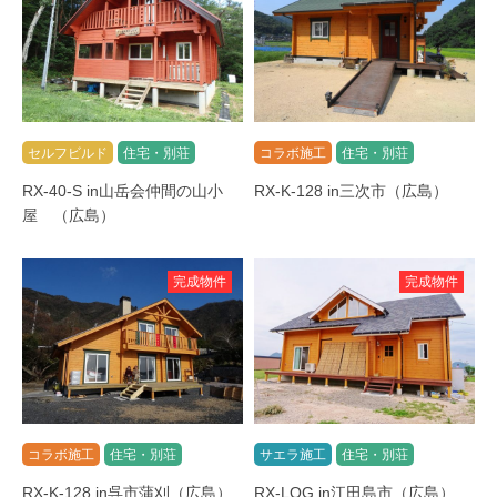
セルフビルド
住宅・別荘
コラボ施工
住宅・別荘
RX-40-S in山岳会仲間の山小
RX-K-128 in三次市（広島）
屋 （広島）
完成物件
完成物件
コラボ施工
住宅・別荘
サエラ施工
住宅・別荘
RX-K-128 in呉市蒲刈（広島）
RX-LOG in江田島市（広島）