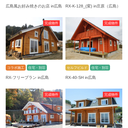
広島風お好み焼きのお店 in広島
RX-K-128_(変) in庄原（広島）
完成物件
完成物件
コラボ施工
住宅・別荘
セルフビルド
住宅・別荘
RX-フリープラン in広島
RX-40-SH in広島
完成物件
完成物件