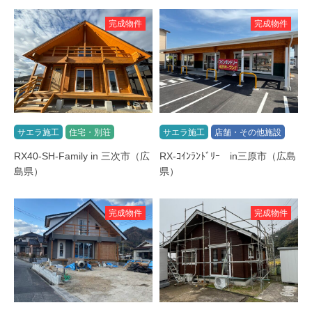
完成物件
完成物件
サエラ施工
住宅・別荘
サエラ施工
店舗・その他施設
RX40-SH-Family in 三次市（広
RX-ｺｲﾝﾗﾝﾄﾞﾘｰ in三原市（広島
島県）
県）
完成物件
完成物件