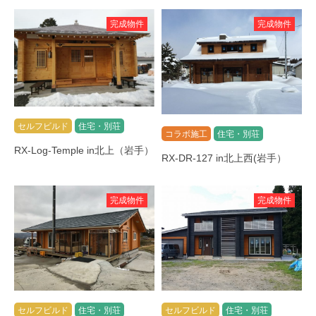
完成物件
完成物件
セルフビルド
住宅・別荘
コラボ施工
住宅・別荘
RX-Log-Temple in北上（岩手）
RX-DR-127 in北上西(岩手）
完成物件
完成物件
セルフビルド
住宅・別荘
セルフビルド
住宅・別荘