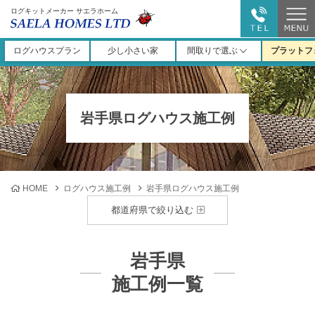
ログキットメーカー サエラホーム
ログハウスプラン
少し小さい家
間取りで選ぶ
プラットフ
岩手県ログハウス施工例
HOME
ログハウス施工例
岩手県ログハウス施工例
都道府県で絞り込む
岩手県
施工例一覧