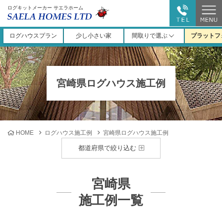
ログキットメーカー サエラホーム
ログハウスプラン
少し小さい家
間取りで選ぶ
プラットフ
宮崎県ログハウス施工例
HOME
ログハウス施工例
宮崎県ログハウス施工例
都道府県で絞り込む
宮崎県
施工例一覧