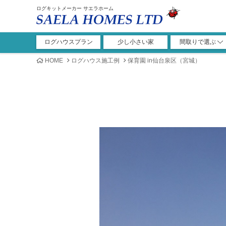
ログキットメーカー サエラホーム
ログハウスプラン
少し小さい家
間取りで選ぶ
1ROOM+ロフト
1LDK+ロフト
2LDK+ロフト
3LDK+ロフト
4LDK+ロフト
ガレージ
1ROOM
その他
1LDK
2LDK
3LDK
4LDK
5LDK
HOME
ログハウス施工例
保育園 in仙台泉区（宮城）