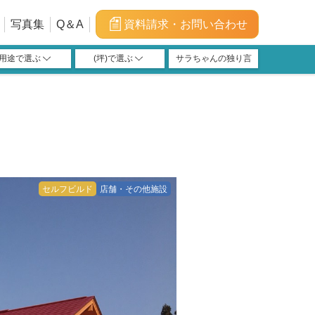
写真集
Q＆A
資料請求・お問い合わせ
用途で選ぶ
(坪)で選ぶ
サラちゃんの独り言
福利厚生施設
宿泊施設
学習塾
店舗
教会
介護
100m²(30坪)以上～
120m²(36坪)以上～
150m²(45坪)以上～
40m²(12坪)以上～
66m²(20坪)以上～
200m²(60坪)以上
40m²(12坪)未満
100m²(30坪)未満
120m²(36坪)未満
150m²(45坪)未満
200m²(60坪)未満
66m²(20坪)未満
セルフビルド
店舗・その他施設