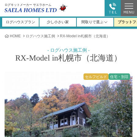
ログキットメーカー サエラホーム
ログハウスプラン
少し小さい家
間取りで選ぶ
プラットフ
HOME
ログハウス施工例
RX-Model in札幌市（北海道）
RX-Model in札幌市（北海道）
セルフビルド
住宅・別荘