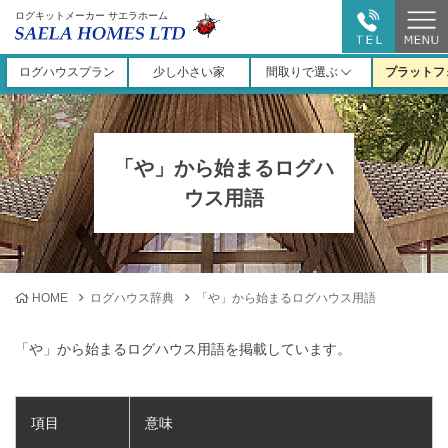
ログキットメーカー サエラホーム
ログハウスプラン
少し小さい家
間取りで選ぶ
プラットフ
「や」から始まるログハ
ウス用語
HOME
ログハウス辞典
「や」から始まるログハウス用語
「や」から始まるログハウス用語を掲載しています。
項目
意味