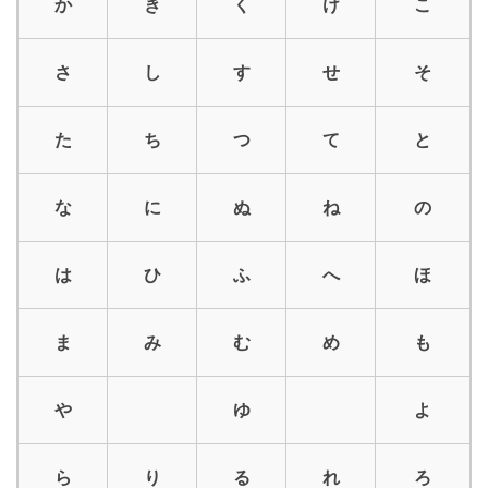
か
き
く
け
こ
さ
し
す
せ
そ
た
ち
つ
て
と
な
に
ぬ
ね
の
は
ひ
ふ
へ
ほ
ま
み
む
め
も
や
ゆ
よ
ら
り
る
れ
ろ