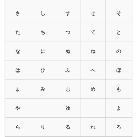
さ
し
す
せ
そ
た
ち
つ
て
と
な
に
ぬ
ね
の
は
ひ
ふ
へ
ほ
ま
み
む
め
も
や
ゆ
よ
ら
り
る
れ
ろ