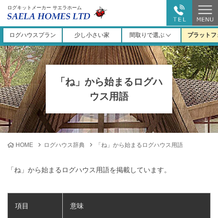
ログキットメーカー サエラホーム
ログハウスプラン
少し小さい家
間取りで選ぶ
プラットフ
「ね」から始まるログハ
ウス用語
HOME
ログハウス辞典
「ね」から始まるログハウス用語
「ね」から始まるログハウス用語を掲載しています。
項目
意味