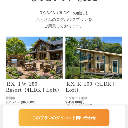
RX-S-96（3LDK）の他にも
たくさんのログハウスプランを
ご用意しております。
RX-TW-280-
RX-K-100（3LDK＋
Resort（4LDK＋Loft）
Loft）
総面積
ログキット価格
284.74㎡ (86.43坪)
9,458,000円
(税込 10,403,800円)
総面積
123.44㎡ (37.34坪)
このプランのダイレクト問い合わせ