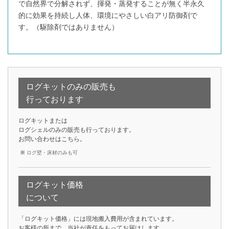
で自然界で分解されず、揮発・蒸発することが無く半永久
的に効果を持続し人体、環境にやさしい白アリ防御剤で
す。（駆除剤ではありません）
ログキットのみの販売も
行っております
ログキットまたは
ログシェルのみの販売も行っております。
お問い合わせは
こちら
。
ログ壁・床材のみも可
ログキット価格
について
「ログキット価格」には現地搬入費用が含まれています。
お客様の所まで、当社が責任をもってお届けします。