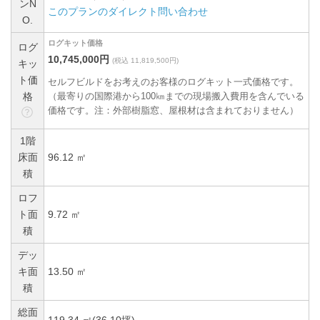
ンN
このプランのダイレクト問い合わせ
O.
ログキット価格
ログ
10,745,000円
(税込 11,819,500円)
キッ
ト価
セルフビルドをお考えのお客様のログキット一式価格です。
格
（最寄りの国際港から100㎞までの現場搬入費用を含んでいる
価格です。注：外部樹脂窓、屋根材は含まれておりません）
1階
床面
96.12 ㎡
積
ロフ
ト面
9.72 ㎡
積
デッ
キ面
13.50 ㎡
積
総面
119.34 ㎡(36.10坪)