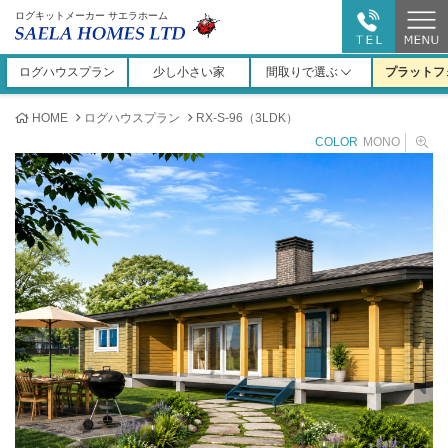
ログキットメーカー サエラホーム
ログハウスプラン
少し小さい家
間取りで選ぶ
プラットフ
HOME
ログハウスプラン
RX-S-96（3LDK）
COLOR
MONO