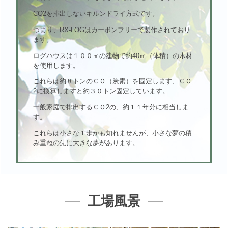
CO2を排出しないキルンドライ方式です。
つまり、RX-LOGはカーボンフリーで製作されており
ます。
ログハウスは１００㎡の建物で約40㎥（体積）の木材
を使用します。
これらは約８トンのＣＯ（炭素）を固定します、ＣＯ
2に換算しますと約３０トン固定しています。
一般家庭で排出するＣＯ2の、約１１年分に相当しま
す。
これらは小さな１歩かも知れませんが、小さな夢の積
み重ねの先に大きな夢があります。
工場風景