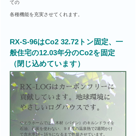
ての
各種機能を充実させてくれます。
RX-S-96はCo2 32.72トン固定、一
般住宅の12.03年分のCo2を固定
（閉じ込めています）
RX-LOGは
カーボンフリーに
貢献しています。
地球環境に
やさしいログハウスです。
サエラホームでは、木材（パイン）のキルンドライを
石油、石炭を使わない、９８度の温泉熱で2週間かけ
て含水率14～16％になるまで乾燥させています。