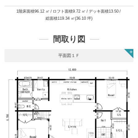
1階床面積
96.12 ㎡
ロフト面積
9.72 ㎡
デッキ面積
13.50
総面積
119.34 ㎡(36.10 坪)
間取り図
平面図１Ｆ