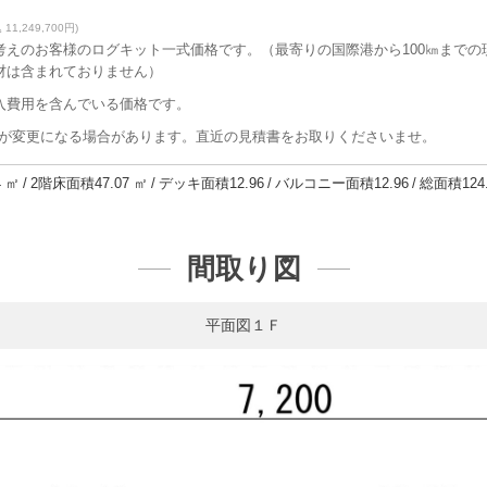
 11,249,700円)
考えのお客様のログキット一式価格です。（最寄りの国際港から100㎞まで
材は含まれておりません）
搬入費用を含んでいる価格です。
が変更になる場合があります。直近の見積書をお取りくださいませ。
4 ㎡
2階床面積
47.07 ㎡
デッキ面積
12.96
バルコニー面積
12.96
総面積
124
間取り図
平面図１Ｆ