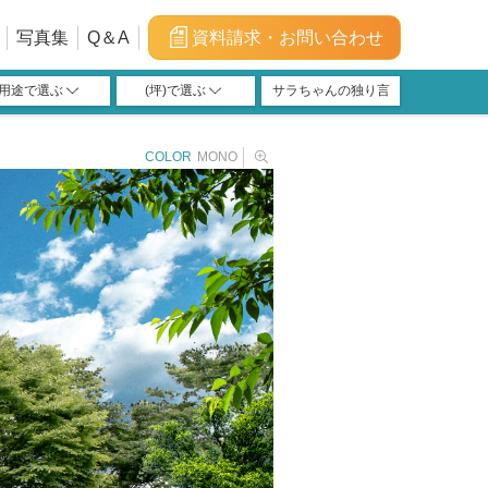
写真集
Q＆A
資料請求・お問い合わせ
用途で選ぶ
(坪)で選ぶ
サラちゃんの独り言
福利厚生施設
宿泊施設
学習塾
店舗
教会
介護
100m²(30坪)以上～
120m²(36坪)以上～
150m²(45坪)以上～
40m²(12坪)以上～
66m²(20坪)以上～
200m²(60坪)以上
40m²(12坪)未満
100m²(30坪)未満
120m²(36坪)未満
150m²(45坪)未満
200m²(60坪)未満
66m²(20坪)未満
COLOR
MONO