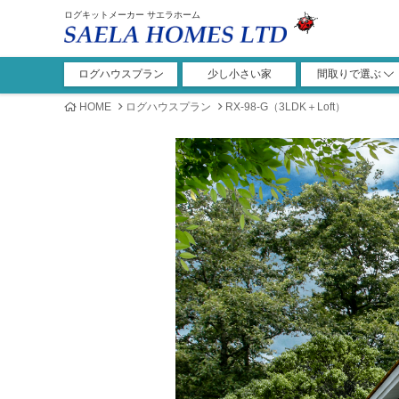
ログキットメーカー サエラホーム
ログハウスプラン
少し小さい家
間取りで選ぶ
1ROOM+ロフト
1LDK+ロフト
2LDK+ロフト
3LDK+ロフト
4LDK+ロフト
ガレージ
1ROOM
その他
1LDK
2LDK
3LDK
4LDK
5LDK
HOME
ログハウスプラン
RX-98-G（3LDK＋Loft）