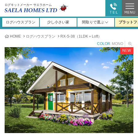
ログキットメーカー サエラホーム
ログハウスプラン
少し小さい家
間取りで選ぶ
プラットフ
HOME
ログハウスプラン
RX-S-38（1LDK＋Loft）
COLOR
MONO
NEW