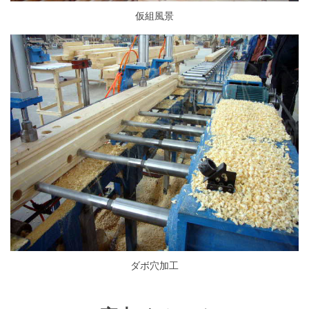
仮組風景
ダボ穴加工