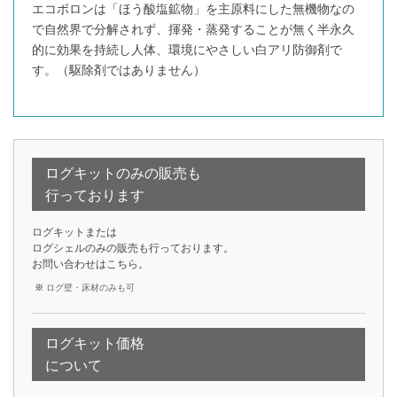
エコボロンは「ほう酸塩鉱物」を主原料にした無機物なの
で自然界で分解されず、揮発・蒸発することが無く半永久
的に効果を持続し人体、環境にやさしい白アリ防御剤で
す。（駆除剤ではありません）
ログキットのみの販売も
行っております
ログキットまたは
ログシェルのみの販売も行っております。
お問い合わせは
こちら
。
ログ壁・床材のみも可
ログキット価格
について