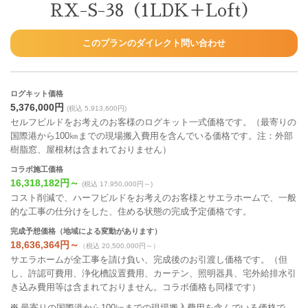
RX-S-38（1LDK＋Loft）
このプランのダイレクト問い合わせ
ログキット価格
5,376,000円
(税込 5,913,600円)
セルフビルドをお考えのお客様のログキット一式価格です。（最寄りの
国際港から100㎞までの現場搬入費用を含んでいる価格です。注：外部
樹脂窓、屋根材は含まれておりません）
コラボ施工価格
16,318,182円～
(税込 17,950,000円～)
コスト削減で、ハーフビルドをお考えのお客様とサエラホームで、一般
的な工事の仕分けをした、住める状態の完成予定価格です。
完成予想価格（地域による変動があります）
18,636,364円～
（税込 20,500,000円～）
サエラホームが全工事を請け負い、完成後のお引渡し価格です。（但
し、許認可費用、浄化槽設置費用、カーテン、照明器具、宅外給排水引
き込み費用等は含まれておりません。コラボ価格も同様です）
最寄りの国際港から100㎞までの現場搬入費用を含んでいる価格で