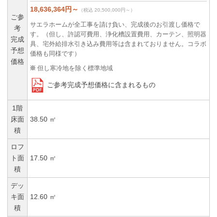
18,636,364円～
（税込 20,500,000円～）
ご参
サエラホームが全工事を請け負い、完成後のお引渡し価格で
考
す。（但し、許認可費用、浄化槽設置費用、カーテン、照明器
完成
具、宅外給排水引き込み費用等は含まれておりません。コラボ
予想
価格も同様です）
価格
但し寒冷地を除く標準地域
ご参考完成予想価格に含まれるもの
1階
床面
38.50 ㎡
積
ロフ
ト面
17.50 ㎡
積
デッ
キ面
12.60 ㎡
積