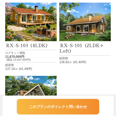
RX-S-103（4LDK）
RX-S-101（2LDK＋
Loft）
ログキット価格
11,670,000円
総面積
(税込 12,837,000円)
136.92㎡ (41.40坪)
総面積
137.16㎡ (41.49坪)
このプランのダイレクト問い合わせ