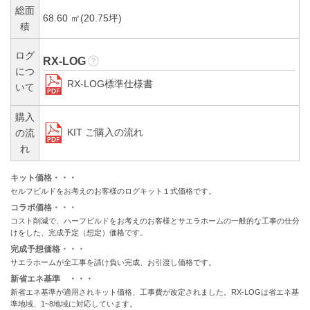
総面
68.60 ㎡(20.75坪)
積
ログ
RX-LOG
につ
RX-LOG標準仕様書
いて
購入
KIT ご購入の流れ
の流
れ
キット価格・・・
セルフビルドをお考えのお客様のログキット１式価格です。
コラボ価格・・・
コスト削減で、ハーフビルドをお考えのお客様とサエラホームの一般的な工事の仕分
けをした、完成予定（想定）価格です。
完成予想価格・・・
サエラホームが全工事を請け負い完成、お引渡し価格です。
新省エネ基準 ・・・
新省エネ基準が適用されキット価格、工事費が改定されました。RX-LOGは省エネ基
準地域、1~8地域に対応しています。