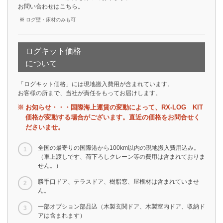
お問い合わせは
こちら
。
ログ壁・床材のみも可
ログキット価格
について
「ログキット価格」には現地搬入費用が含まれています。
お客様の所まで、当社が責任をもってお届けします。
お知らせ・・・国際海上運賃の変動によって、RX-LOG KIT
価格が変動する場合がございます。直近の価格をお問合せく
ださいませ。
全国の最寄りの国際港から100km以内の現地搬入費用込み。
（車上渡しです、荷下ろしクレーン等の費用は含まれておりま
せん。）
勝手口ドア、テラスドア、樹脂窓、屋根材は含まれていませ
ん。
一部オプション部品込（木製玄関ドア、木製室内ドア、収納ド
アは含まれます）