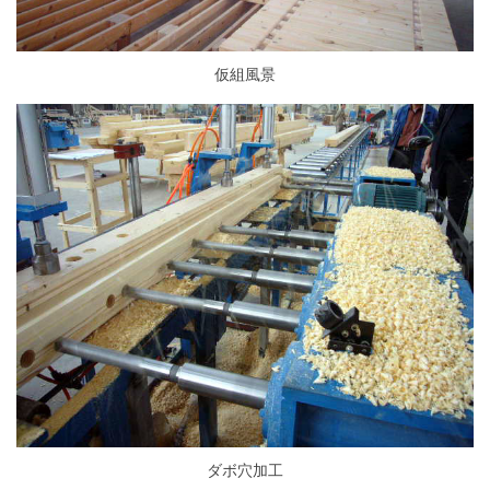
仮組風景
ダボ穴加工