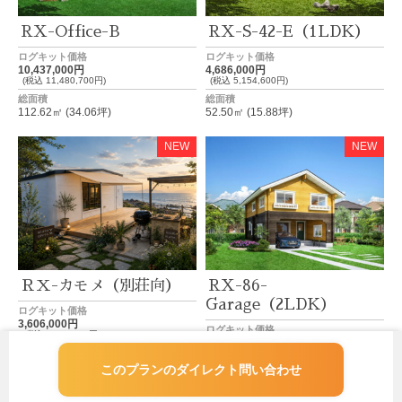
RX-Office-B
RX-S-42-E（1LDK）
ログキット価格
ログキット価格
10,437,000円
4,686,000円
(税込 11,480,700円)
(税込 5,154,600円)
総面積
総面積
112.62㎡ (34.06坪)
52.50㎡ (15.88坪)
NEW
NEW
ＲＸ-カモメ（別荘向）
RX-86-
Garage（2LDK）
ログキット価格
3,606,000円
ログキット価格
(税込 3,966,600円)
8,354,000円
総面積
(税込 9,189,400円)
38.96㎡ (10.08坪)
このプランのダイレクト問い合わせ
総面積
124.00㎡ (37.51坪)