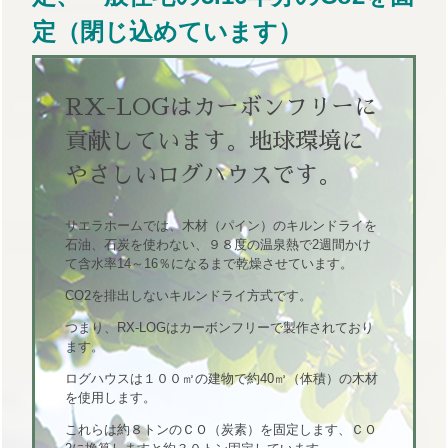
定（閉じ込めています）
RX-LOGは
カーボンフリーに
貢献しています。
地球環境に
やさしいログハウスです。
サエラホームでは、木材（パイン）のキルンドライを
石油、石炭を使わない、９８度の温泉熱で2週間かけ
て含水率14～16％になるまで乾燥させています。
CO2を排出しないキルンドライ方式です。
つまり、RX-LOGはカーボンフリーで製作されており
ます。
ログハウスは１００㎡の建物で約40㎥（体積）の木材
を使用します。
これらは約８トンのＣＯ（炭素）を固定します、ＣＯ