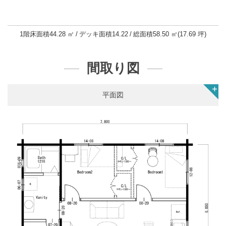
1階床面積
44.28 ㎡
デッキ面積
14.22
総面積
58.50 ㎡(17.69 坪)
間取り図
平面図