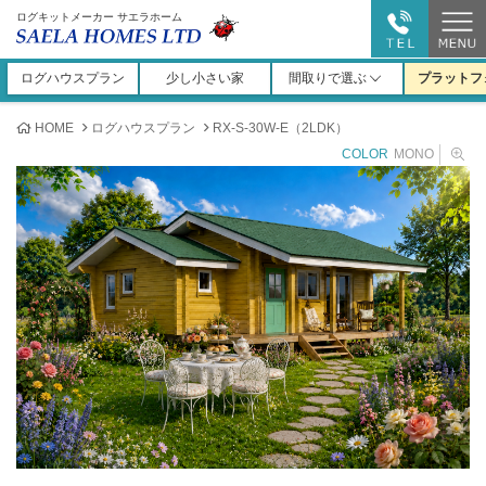
ログキットメーカー サエラホーム
ログハウスプラン
少し小さい家
間取りで選ぶ
プラットフ
HOME
ログハウスプラン
RX-S-30W-E（2LDK）
COLOR
MONO