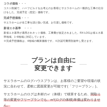
コラボ価格・・・
コスト削減で、ハーフビルドをお考えのお客様とサエラホームの一般的な工事の仕分
けをした、完成予定（想定）価格です。
完成予想価格・・・
サエラホームが全工事を請け負い完成、お引渡し価格です。
新省エネ基準 ・・・
新省エネ基準が適用されキット価格、工事費が改定されました。RX-LOGは省エネ基
準地域、1~8地域に対応しています。
※完成予想価格は、4地域の概算価格です。※許認可費用別途申し受けます。
プランは自由に
変更できます
サエラホームのログハウスプランは、お客様のご要望や現場の状
況に合わせて、柔軟に図面変更が可能です(「フリープラン」)。
サエラホームのログは木材の㎥（体積）で積算するため、
間取り
等の変更やフリープランでも、m³(ログの体積)単価は変わりませ
ん。