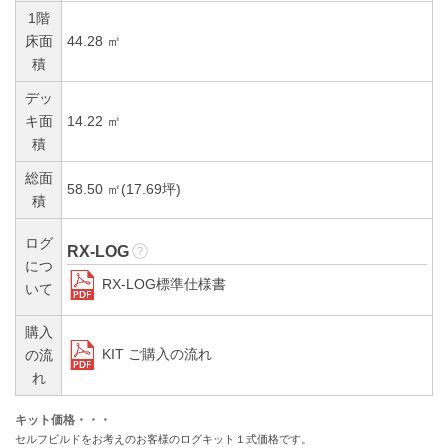
1階
床面
44.28 ㎡
積
デッ
キ面
14.22 ㎡
積
総面
58.50 ㎡(17.69坪)
積
ログ
RX-LOG
につ
RX-LOG標準仕様書
いて
購入
KIT ご購入の流れ
の流
れ
キット価格・・・
セルフビルドをお考えのお客様のログキット１式価格です。