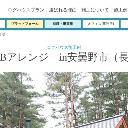
ログハウスプラン
選ばれる理由
施工について
施工例
プラットフォーム
別荘・事業用
オフィス(事務所)
長野県）
98-Bアレンジ in安曇野市（