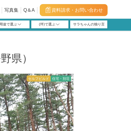
写真集
Q＆A
資料請求・お問い合わせ
用途で選ぶ
(坪)で選ぶ
サラちゃんの独り言
福利厚生施設
宿泊施設
学習塾
店舗
教会
介護
100m²(30坪)以上～
120m²(36坪)以上～
150m²(45坪)以上～
40m²(12坪)以上～
66m²(20坪)以上～
200m²(60坪)以上
40m²(12坪)未満
100m²(30坪)未満
120m²(36坪)未満
150m²(45坪)未満
200m²(60坪)未満
66m²(20坪)未満
長野県）
セルフビルド
住宅・別荘