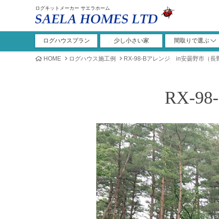
ログキットメーカー サエラホーム
ログハウスプラン
少し小さい家
間取りで選ぶ
1ROOM+ロフト
1LDK+ロフト
2LDK+ロフト
3LDK+ロフト
4LDK+ロフト
ガレージ
1ROOM
その他
1LDK
2LDK
3LDK
4LDK
5LDK
HOME
ログハウス施工例
RX-98-Bアレンジ in安曇野市（
RX-