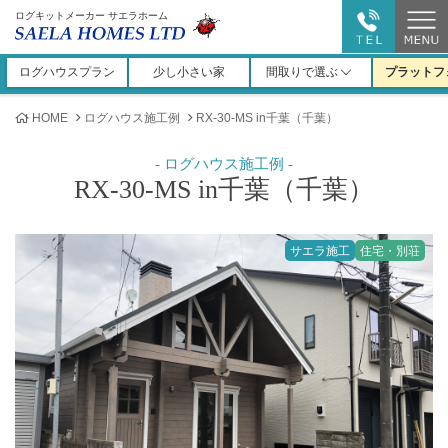
ログキットメーカー サエラホーム
ログハウスプラン
少し小さい家
間取りで選ぶ
プラットフ
HOME
ログハウス施工例
RX-30-MS in千葉（千葉）
RX-30-MS in千葉（千葉）
サエラ施工
住宅・別荘