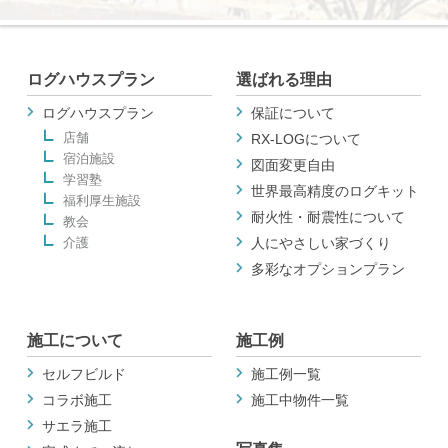
ログハウスプラン
選ばれる理由
ログハウスプラン
保証について
店舗
RX-LOGについて
宿泊施設
図面変更自由
学習塾
世界最高精度のログキット
福利厚生施設
耐火性・耐震性について
教会
介護
人にやさしい家づくり
多彩なオプションプラン
施工について
施工例
セルフビルド
施工例一覧
コラボ施工
施工中物件一覧
サエラ施工