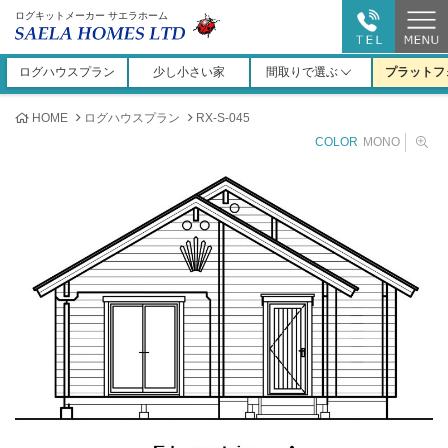
ログキットメーカー サエラホーム
ログハウスプラン
少し小さい家
間取りで選ぶ
プラットフ
HOME
ログハウスプラン
RX-S-045
COLOR
MONO