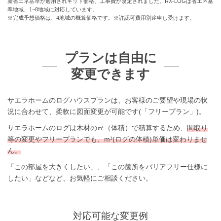
新省エネ基準が適用されキット価格、工事費が改定されました。RX-LOGは省エネ基
準地域、1~8地域に対応しています。
※完成予想価格は、4地域の概算価格です。※許認可費用別途申し受けます。
プランは自由に
変更できます
サエラホームのログハウスプランは、お客様のご要望や現場の状
況に合わせて、柔軟に図面変更が可能です(「フリープラン」)。
サエラホームのログは木材の㎥（体積）で積算するため、
間取り
等の変更やフリープランでも、m³(ログの体積)単価は変わりませ
ん。
「この部屋を大きくしたい」、「この箇所をバリアフリー仕様に
したい」などなど、お気軽にご相談ください。
対応可能な変更例