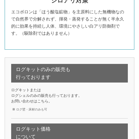
シロアリ対策
エコボロンは「ほう酸塩鉱物」を主原料にした無機物なの
で自然界で分解されず、揮発・蒸発することが無く半永久
的に効果を持続し人体、環境にやさしい白アリ防御剤で
す。（駆除剤ではありません）
ログキットのみの販売も
行っております
ログキットまたは
ログシェルのみの販売も行っております。
お問い合わせは
こちら
。
ログ壁・床材のみも可
ログキット価格
について