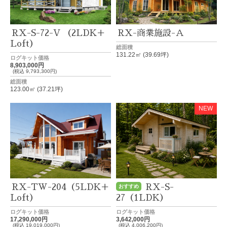
RX-S-72-V （2LDK＋
RX-商業施設-Ａ
Loft）
総面積
131.22㎡ (39.69坪)
ログキット価格
8,903,000円
(税込 9,793,300円)
総面積
123.00㎡ (37.21坪)
NEW
RX-TW-204（5LDK＋
RX-S-
おすすめ
Loft）
27（1LDK）
ログキット価格
ログキット価格
17,290,000円
3,642,000円
(税込 19,019,000円)
(税込 4,006,200円)