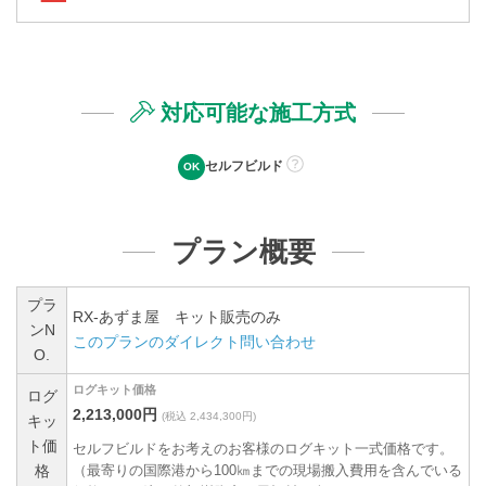
対応可能な施工方式
セルフビルド
プラン概要
プラ
RX-あずま屋 キット販売のみ
ンN
このプランのダイレクト問い合わせ
O.
ログキット価格
ログ
2,213,000円
(税込 2,434,300円)
キッ
ト価
セルフビルドをお考えのお客様のログキット一式価格です。
格
（最寄りの国際港から100㎞までの現場搬入費用を含んでいる