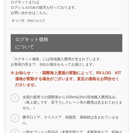
ログキットまたは
ログシェルのみの販売も行っております。
お問い合わせは
こちら
。
ログ壁・床材のみも可
ログキット価格
について
「ログキット価格」には現地搬入費用が含まれています。
お客様の所まで、当社が責任をもってお届けします。
お知らせ・・・国際海上運賃の変動によって、RX-LOG KIT
価格が変動する場合がございます。直近の価格をお問合せく
ださいませ。
全国の最寄りの国際港から100km以内の現地搬入費用込み。
（車上渡しです、荷下ろしクレーン等の費用は含まれておりま
せん。）
勝手口ドア、テラスドア、樹脂窓、屋根材は含まれていませ
ん。
一部オプション部品込（木製玄関ドア、木製室内ドア、収納ド