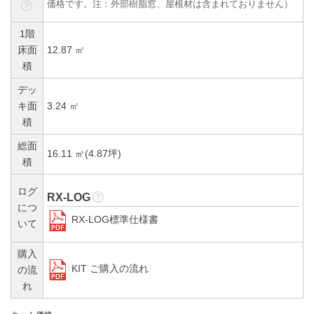
価格です。注：外部樹脂窓、屋根材は含まれておりません）
1階
床面
12.87 ㎡
積
デッ
キ面
3.24 ㎡
積
総面
16.11 ㎡(4.87坪)
積
ログ
RX-LOG
につ
RX-LOG標準仕様書
いて
購入
KIT ご購入の流れ
の流
れ