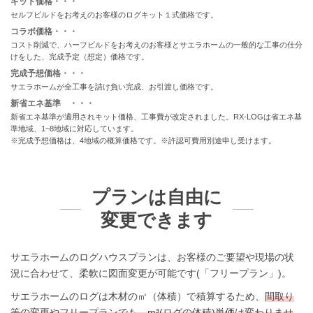
キット価格・・・
セルフビルドをお考えのお客様のログキット１式価格です。
コラボ価格・・・
コスト削減で、ハーフビルドをお考えのお客様とサエラホームの一般的な工事の仕分
けをした、完成予定（想定）価格です。
完成予想価格・・・
サエラホームが全工事を請け負い完成、お引渡し価格です。
新省エネ基準 ・・・
新省エネ基準が適用されキット価格、工事費が改定されました。RX-LOGは省エネ基
準地域、1~8地域に対応しています。
※完成予想価格は、4地域の概算価格です。※許認可費用別途申し受けます。
プランは自由に
変更できます
サエラホームのログハウスプランは、お客様のご要望や現場の状
況に合わせて、柔軟に図面変更が可能です(「フリープラン」)。
サエラホームのログは木材の㎥（体積）で積算するため、
間取り
等の変更やフリープランでも、m³(ログの体積)単価は変わりませ