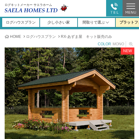
ログキットメーカー サエラホーム
ログハウスプラン
少し小さい家
間取りで選ぶ
プラットフ
HOME
ログハウスプラン
RX-あずま屋 キット販売のみ
COLOR
MONO
NEW