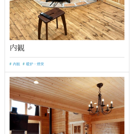
内観
内観
暖炉・煙突