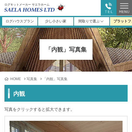
ログキットメーカー サエラホーム
ログハウスプラン
少し小さい家
間取りで選ぶ
プラットフ
「内観」写真集
HOME
写真集
「内観」写真集
内観
写真をクリックすると拡大できます。