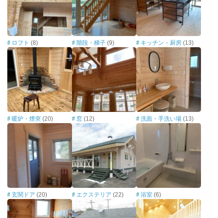
ロフト
(8)
階段・梯子
(9)
キッチン・厨房
(13)
暖炉・煙突
(20)
窓
(12)
洗面・手洗い場
(13)
玄関ドア
(20)
エクステリア
(22)
浴室
(6)